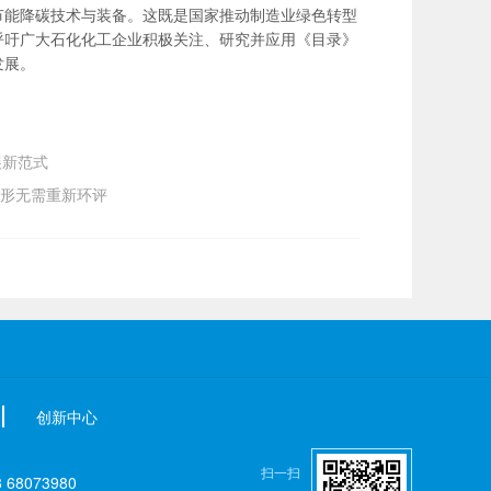
节能降碳技术与装备。这既是国家推动制造业绿色转型
呼吁广大石化化工企业积极关注、研究并应用《目录》
发展。
展新范式
情形无需重新环评
创新中心
扫一扫
8073980