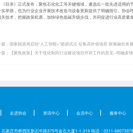
《目录》正式发布，聚焦石化化工等关键领域，遴选出一批先进适用的
务实举措，也为行业企业开展技术改造与设备更新提供了明确指引。协会
相关技术，把握政策机遇，加快绿色低碳升级步伐，共同促进行业高质量
一篇：国家能源局启动“人工智能+”能源试点 征集高价值场景 探索融合发
一篇：【聚焦政策】关于优化制药行业建设项目环评工作的意见--明确多
走进协会
资讯中心
会员中心
服务中心
家庄市桥西区新石中路375号金石大厦1-1-319 电话：0311-68073978 6