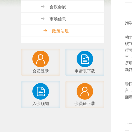
会议会展
市场信息
推
政策法规
动
破
行
三
尽
新
会员登录
申请表下载
导
言
面
入会须知
会员证下载
上