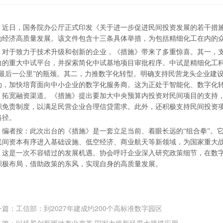
近日，国务院办公厅正式印发《关于进一步促进民间投资发展的若干措
动经济高质量发展。该文件包含十三条具体举措，为包括精细化工在内的
对于致力于技术升级和创新的企业，《措施》带来了多重惊喜。其一，
力的重大中试平台，并探索简化中试基地项目审批程序。中试是精细化工
“最后一公里”的瓶颈。其二，力推数字化转型。明确支持民营龙头企业建
动，加快培育面向中小企业的数字化服务商。这为正处于智能化、数字化
，拓宽融资渠道。《措施》提出要加大中央预算内投资对民间项目的支持
职免责制度，以满足民营企业合理信贷需求。此外，还积极支持民间投资项目
路径。
编者按：此次出台的《措施》是一套立足当前、着眼长远的“组合拳”。
民间资本有序进入基础设施、低空经济、商业航天等新领域，为国家重大
，这是一次不容错过的发展机遇。协会呼吁企业深入研究政策细节，在数
积极布局，借助政策的东风，实现自身的高质量发展。
一篇：工信部：到2027年建成约200个高标准数字园区