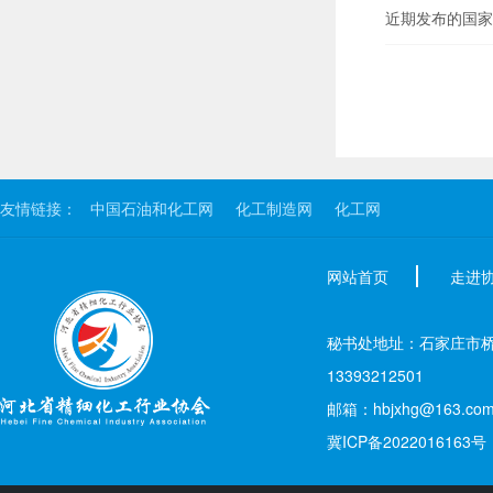
近期发布的国家
友情链接：
中国石油和化工网
化工制造网
化工网
网站首页
走进
秘书处地址：石家庄市桥西区新
13393212501
邮箱：hbjxhg@163.co
冀ICP备2022016163号