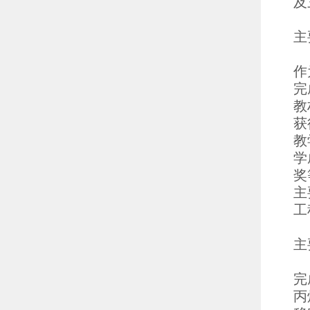
及
主
作
完
教
获
教
学
奖
主
工
主
完
丙