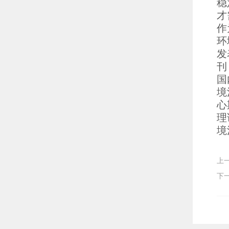
稳
才
作
环
发
刊
国
境
心
理
境
上
下