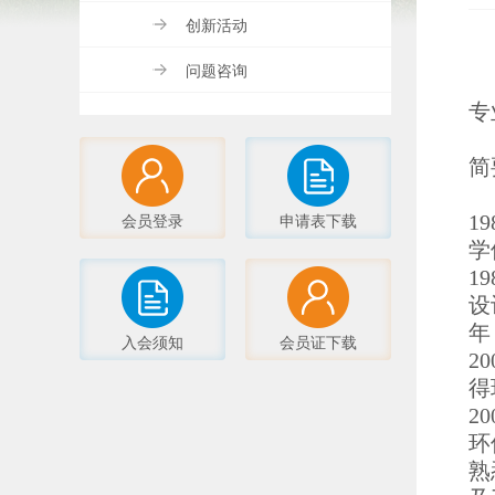
创新活动
问题咨询
专
简
会员登录
申请表下载
1
学
1
设
年
入会须知
会员证下载
2
得
2
环
熟