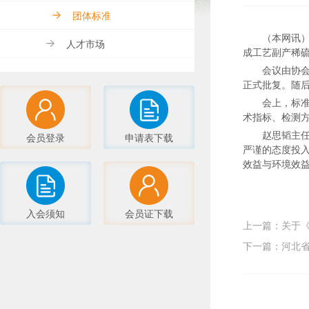
团体标准
（本网讯）
人才市场
成工艺副产稀
会议由协
正式批复。随
会上，标
术指标、检测
赵思韬主
会员登录
申请表下载
严谨的态度投
效益与环境效
入会须知
会员证下载
上一篇：关于
下一篇：河北