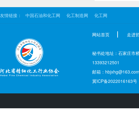
友情链接：
中国石油和化工网
化工制造网
化工网
网站首页
走进
秘书处地址：石家庄市桥西区新
13393212501
邮箱：hbjxhg@163.co
冀ICP备2022016163号