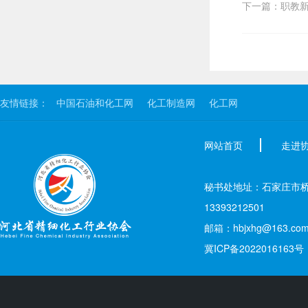
下一篇：职教新
友情链接：
中国石油和化工网
化工制造网
化工网
网站首页
走进
秘书处地址：石家庄市桥西区新
13393212501
邮箱：hbjxhg@163.co
冀ICP备2022016163号