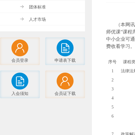
团体标准
人才市场
（本网讯
师优课”课程
中小企业可通过中
费收看学习。
会员登录
申请表下载
序号
课程
1
法律法
2
3
入会须知
会员证下载
4
5
6
7
政策解