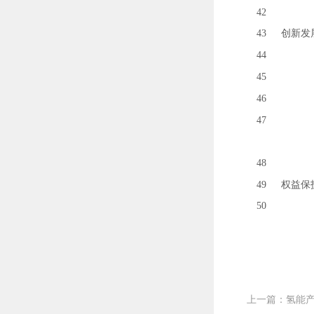
42
43
创新发
44
45
46
47
48
49
权益保
50
上一篇：氢能