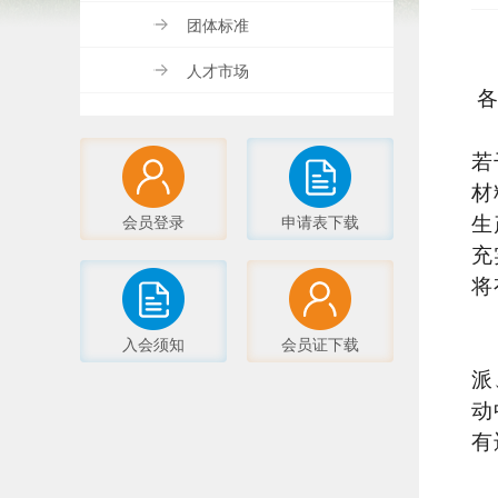
团体标准
人才市场
若
材
会员登录
申请表下载
生
充
将
入会须知
会员证下载
派
动
有