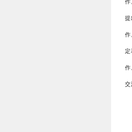
作
提
作
定
作
交