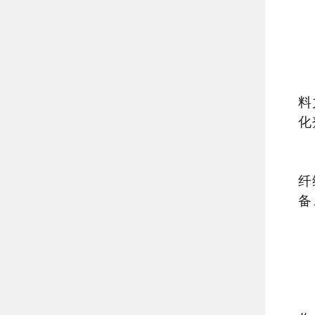
料
化
纤
备