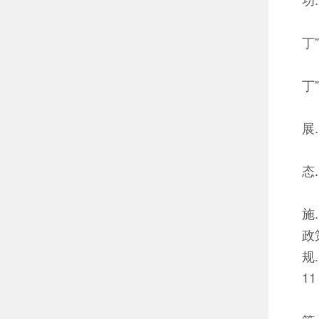
丁”..
丁”..
展...
态...
施...
政
规...
11