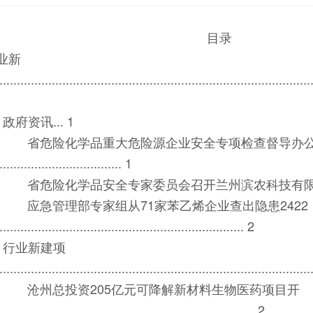
目录
业新
........................................................................................
政府资讯... 1
省危险化学品重大危险源企业安全专项检查督导办公
................................. 1
省危险化学品安全专家委员会召开兰州滨农科技有限公司“6.1
应急管理部专家组从71家苯乙烯企业查出隐患2422
.................................................................... 2
行业新建项
........................................................................................
沧州总投资205亿元可降解新材料生物医药项目开
....................................................................... 2