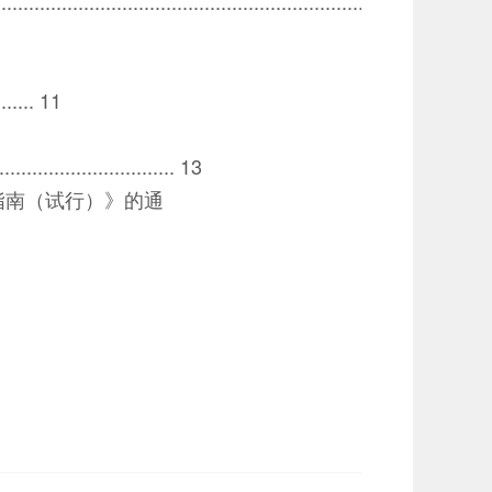
..................................................................
........ 11
................................ 13
南（试行）》的通