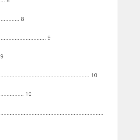
............. 8
.............................. 9
. 9
.......................................................... 10
................. 10
.............................................................................