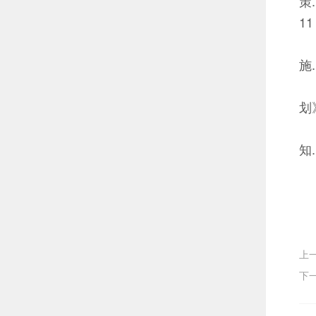
策...
11
施...
划》..
知...
上一
下