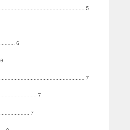
.......................................................... 5
........... 6
. 6
.......................................................... 7
.......................... 7
..................... 7
.... 8