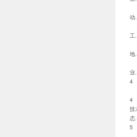
动...
工...
地...
业...
4
4
技
态...
5