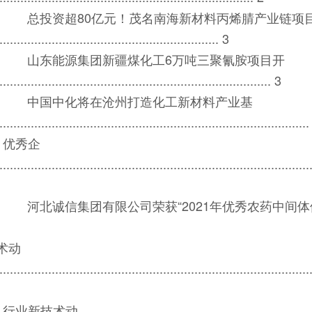
总投资超80亿元！茂名南海新材料丙烯腈产业链项
............................................................. 3
山东能源集团新疆煤化工6万吨三聚氰胺项目开
............................................................................ 3
中国中化将在沧州打造化工新材料产业基
......................................................................................
优秀企
........................................................................................
河北诚信集团有限公司荣获“2021年优秀农药中间体供应商”称号.............
术动
........................................................................................
行业新技术动