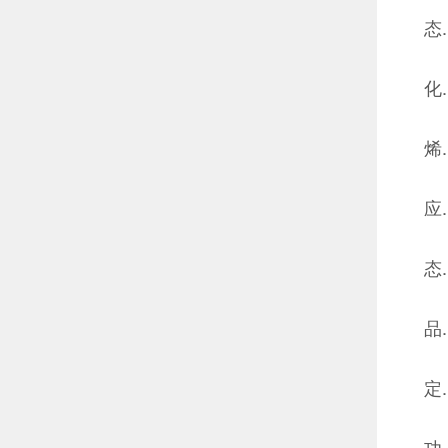
态...
化...
烯...
应...
态...
品...
定...
功...