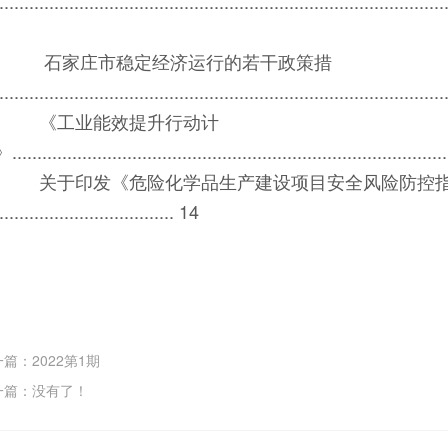
........................................................................................
石家庄市稳定经济运行的若干政策措
......................................................................................
《工业能效提升行动计
.....................................................................................
关于印发《危险化学品生产建设项目安全风险防控指
................................. 14
篇：2022第1期
一篇：没有了！