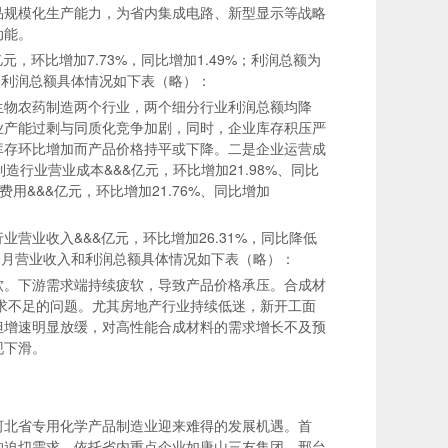
品规模化生产能力，为省内集成电路、新型显示等战略
动能。
，环比增加7.73%，同比增加1.49%；利润总额为
入和利润总额具体情况如下表（略）：
生物农药制造两个行业，两个细分行业利润总额均降
业产能过剩与同质化竞争加剧，同时，企业库存积压严
库存环比增加而产品价格持平或下降。二是企业运营成
造行业营业成本&&&亿元，环比增加21.98%、同比
理费用&&&亿元，环比增加21.76%、同比增加
营业收入&&&亿元，环比增加26.31%，同比降低
近几个月营业收入和利润总额具体情况如下表（略）：
软。下游需求端持续疲软，导致产品价格承压。合成材
需求不足的问题。尤其房地产行业持续低迷，新开工面
但增速明显放缓，对高性能合成材料的需求增长不及预
滑。‌‌
河北省专用化学产品制造业迎来难得的发展机遇。首
的迫切需求，依托省内重点企业如唐山三友集团、邢台