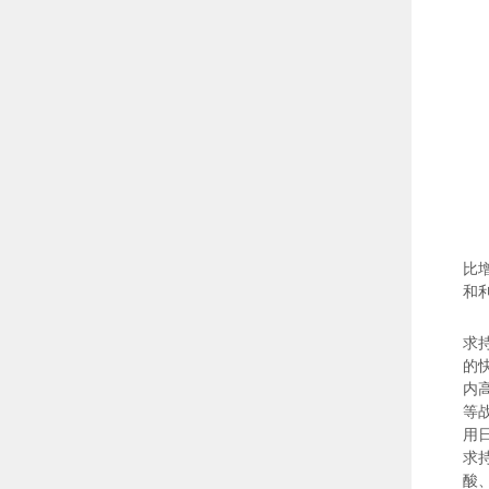
比增
和
求
的
内
等
用
求
酸