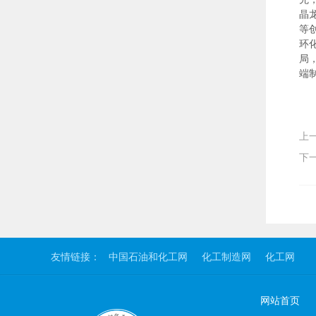
晶
等
环
局
端
上
下
友情链接：
中国石油和化工网
化工制造网
化工网
网站首页