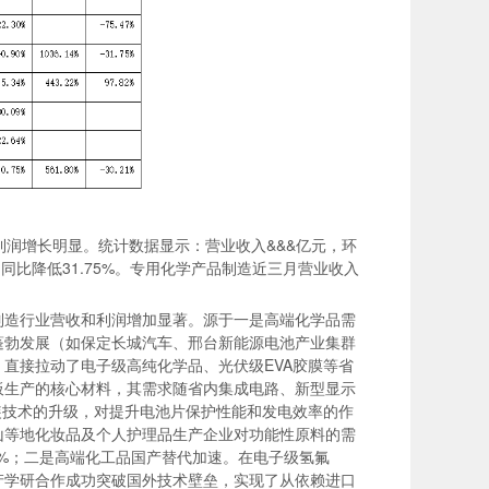
利润增长明显。统计数据显示：营业收入&&&亿元，环
4%，同比降低31.75%。专用化学产品制造近三月营业收入
制造行业营收和利润增加显著。源于一是高端化学品需
蓬勃发展（如保定长城汽车、邢台新能源电池产业集群
拉动了‌电子级高纯化学品‌、‌光伏级EVA胶膜‌等省
板生产的核心材料，其需求随省内集成电路、新型显示
装技术的升级，对提升电池片保护性能和发电效率的作
山等地化妆品及个人护理品生产企业对功能性原料的需
1%；二是高端化工品国产替代加速。在电子级氢氟
产学研合作成功突破国外技术壁垒，实现了从依赖进口