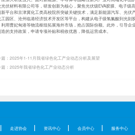
龙光伏材料有限公司等，研发创新为核心，聚焦光伏级EVA胶膜、电子级
创新平台和京津冀化工类高校院所突破关键技术，满足新能源汽车、光伏
化工园区、沧州临港经济技术开发区等平台，构建从电子级氢氟酸到光刻
，利用曹妃甸港等物流枢纽拓展海外市场，抢占国际份额。此外，引导企
制造的支持政策，申请专项补贴和税收优惠，降低运营成本。
一篇：2025年1-11月我省绿色化工产业动态分析及展望
一篇：2025年我省绿色化工产业动态分析
走进协会
资讯中心
会员中心
服务中心