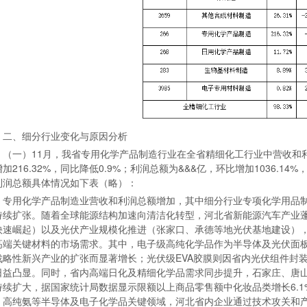
二、细分行业变化与原因分析
（一）11月，我省专用化学产品制造行业在全省精细化工行业中营收和
加216.32%，同比降低0.9%；利润总额为&&&亿，环比增加1036.1
利润总额具体情况如下表（略）：
专用化学产品制造业营收和利润总额增加，其中细分行业专项化学用品
持续扩张。随着全球能源结构加速向清洁化转型，河北省新能源汽车产业
快速崛起）以及光伏产业规模化推进（张家口、承德等地光伏基地建设），直接
高端关键材料的市场需求。其中，电子级高纯化学品作为半导体及光伏面
战略性新兴产业的扩张而显著增长；光伏级EVA胶膜则因省内光伏组件封
日益凸显。同时，省内高端日化及精细化学品需求同步提升，石家庄、唐
持续扩大，据国家统计局数据显示限额以上商品零售额中化妆品类增长6.
、高纯氨等半导体及电子化学品关键领域，河北省内企业通过技术攻关和