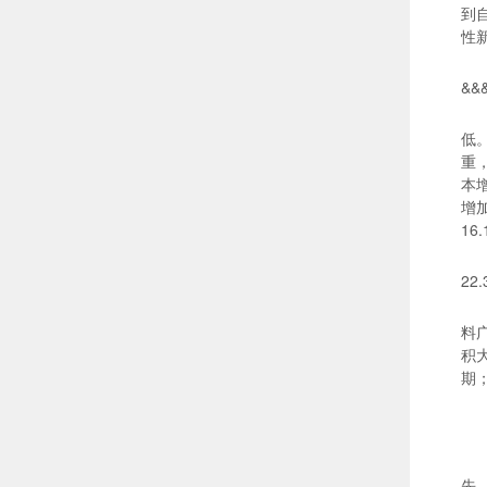
到
性
&
低
重
本
增加
16
2
料
积
期
先