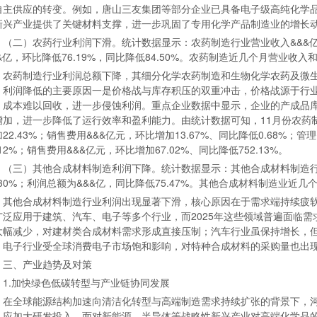
自主供应的转变。例如，唐山三友集团等部分企业已具备电子级高纯化学
新兴产业提供了关键材料支撑，进一步巩固了专用化学产品制造业的增长
（二）农药行业利润下滑。统计数据显示：农药制造行业营业收入&&&亿元
&&亿，环比降低76.19%，同比降低84.50%。农药制造近几个月营业收
农药制造行业利润总额下降，其细分化学农药制造和生物化学农药及微
。利润降低的主要原因一是价格战与库存积压的双重冲击，价格战源于行
，成本难以回收，进一步侵蚀利润。重点企业数据中显示，企业的产成品
增加，进一步降低了运行效率和盈利能力‌。由统计数据可知，11月份农药制
22.43%；销售费用&&&亿元，环比增加13.67%、同比降低0.68%；管
.12%；销售费用&&&亿元，环比增加67.02%、同比降低752.13%。
（三）其他合成材料制造利润下降。统计数据显示：其他合成材料制造行业
2.30%；利润总额为&&&亿，同比降低75.47%。其他合成材料制造业
其他合成材料制造行业利润出现显著下滑，核心原因在于需求端持续疲
广泛应用于建筑、汽车、电子等多个行业，而2025年这些领域普遍面临
大幅减少，对建材类合成材料需求形成直接压制；汽车行业虽保持增长，
；电子行业受全球消费电子市场饱和影响，对特种合成材料的采购量也出现下
三、产业趋势及对策
1.加快绿色低碳转型与产业链协同发展
在全球能源结构加速向清洁化转型与高端制造需求持续扩张的背景下，
，应加大研发投入。面对新能源、半导体等战略性新兴产业对高端化学品