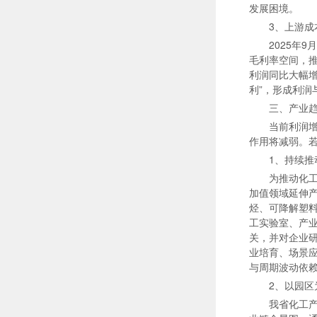
发展困境。
3、上游
2025年
毛利率空间，推
利润同比大幅增
利”，形成利润
三、产业
当前利润
作用将减弱。若
1、持续
为推动化工
加值领域延伸
烃、可降解塑
工实验室、产
关，并对企业
业培育、场景
与周期波动依
2、以园
我省化工