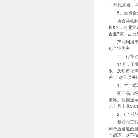
环比来看，与1
5、重点企
协会共收到
长&%，河北亚
企业7家，占比
产能利用率
色企业为主。
二、行业
11月，工
限，反映市场需
差”。这三项
1、生产
受产品市
策略。数据显示
比上月上涨38
2、行业
我省化工
剩矛盾迅速凸显
向循环。这不