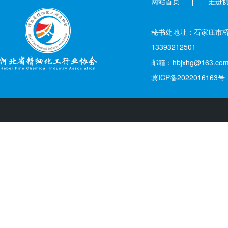
网站首页
走进
秘书处地址：石家庄市桥西区新
13393212501
邮箱：hbjxhg@163.co
冀ICP备2022016163号