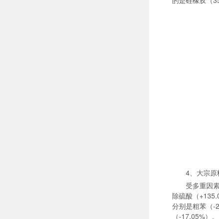
的是硅橡胶（35
4、大宗原
受多重因素
除硫酸（+13
分别是粗苯（-2
（-17.05%）。