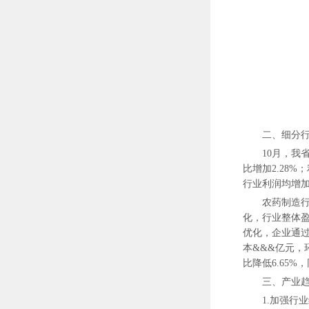
二、细分
10月，我
比增加2.28
行业利润均增
农药制造
化，行业整体
优化，企业通过
本&&&亿元，环
比降低6.65%，
三、产业
1.加强行