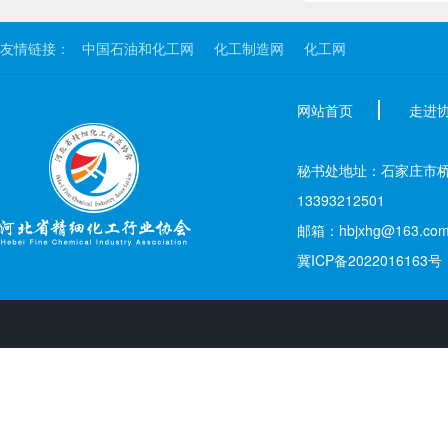
友情链接：
中国石油和化工网
化工制造网
化工网
网站首页
走进
秘书处地址：石家庄市桥西区新
13393212501
邮箱：hbjxhg@163.co
冀ICP备2022016163号