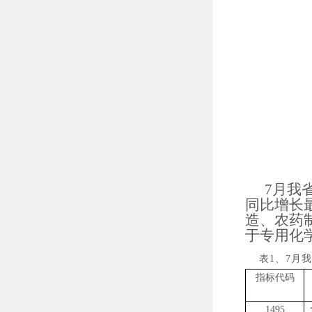
7月我
同比增长
造、农药
于专用化
表
1
、
7
月我
指标代码
1495