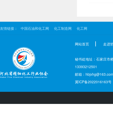
友情链接：
中国石油和化工网
化工制造网
化工网
网站首页
走进
秘书处地址：石家庄市桥西区新
13393212501
邮箱：hbjxhg@163.co
冀ICP备2022016163号