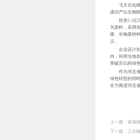
飞天石化根
成功产出生物航煤
投资5.1
为原料，采用
煤、生物基特
义。
企业还计划
内，利用当地
突破百亿的绿
作为河北省
绿色转型的同
全力推进河北
下一篇：三大