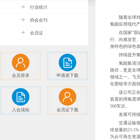
行业统计
随着全球
协会会刊
氢能应用现代
会员证
在国家“双
行、向难攻坚
身特色的绿色发
持续提升
氢能集清洁
路径，更是全
会员登录
申请表下载
领域之一。飞
化塑链等方面
该公司正在
装置的用氢需求
500车次。
入会须知
会员证下载
发展可持
交通运输领
排放量的23.
为从可再生资