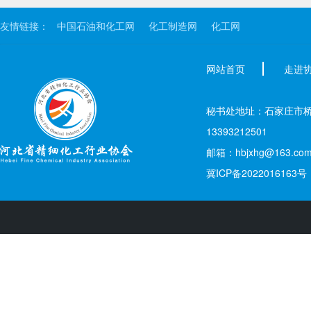
友情链接：
中国石油和化工网
化工制造网
化工网
网站首页
走进
秘书处地址：石家庄市桥西区新
13393212501
邮箱：hbjxhg@163.co
冀ICP备2022016163号