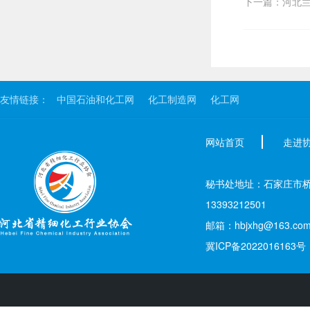
下一篇：河北
友情链接：
中国石油和化工网
化工制造网
化工网
网站首页
走进
秘书处地址：石家庄市桥西区新
13393212501
邮箱：hbjxhg@163.co
冀ICP备2022016163号