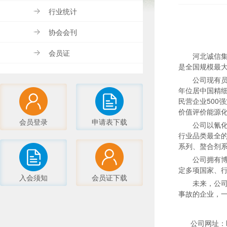
行业统计
协会会刊
会员证
河北诚信集
是全国规模最
公司现有员
年位居中国精细
民营企业500
价值评价能源化
会员登录
申请表下载
公司以氰
行业品类最全
系列、螯合剂
公司拥有
定多项国家、
入会须知
会员证下载
未来，公
事故的企业，一
公司网址：