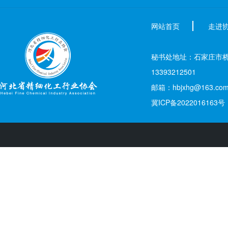
网站首页
走进
秘书处地址：石家庄市桥西区新
13393212501
邮箱：hbjxhg@163.co
冀ICP备2022016163号