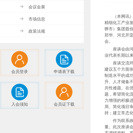
会议会展
（本网讯
市场信息
精细化工产业
骅市）集团股
政策法规
郑华、河北开
会。
座谈会由
业代表长期以
座谈交流
建议五个方面依
会员登录
申请表下载
制造水平的成
升、人才储备不
共性难题。在优
题，希望简化
力增强的积极
入会须知
会员证下载
局、简化项目
持；建立常态
作为联系
量。此次座谈会
手调研资料，