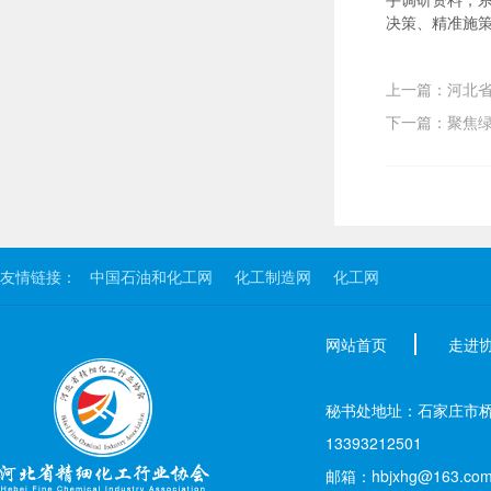
决策、精准施
下一篇：聚焦绿
友情链接：
中国石油和化工网
化工制造网
化工网
网站首页
走进
秘书处地址：石家庄市桥西区新
13393212501
邮箱：hbjxhg@163.co