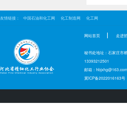
友情链接：
中国石油和化工网
化工制造网
化工网
网站首页
走进
秘书处地址：石家庄市桥西区新
13393212501
邮箱：hbjxhg@163.co
冀ICP备2022016163号