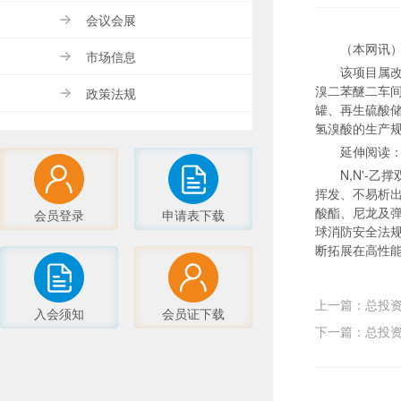
会议会展
（本网讯）
市场信息
该项目属改
溴二苯醚二车间
政策法规
罐、再生硫酸储
氢溴酸的生产
延伸阅读
N,N'-
挥发、不易析
酸酯、尼龙及
会员登录
申请表下载
球消防安全法
断拓展在高性
上一篇：总投资
入会须知
会员证下载
下一篇：总投资