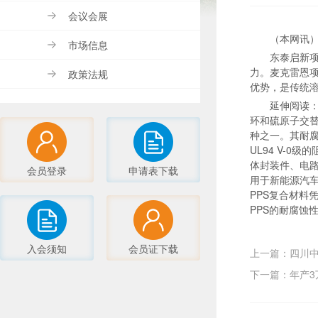
会议会展
（本网讯
市场信息
东泰启新项
力。麦克雷恩
政策法规
优势，是传统
延伸阅读
环和硫原子交替
种之一。其耐
UL94 V-
体封装件、电路
会员登录
申请表下载
用于新能源汽
PPS复合材
PPS的耐腐蚀
入会须知
会员证下载
上一篇：四川
下一篇：年产3