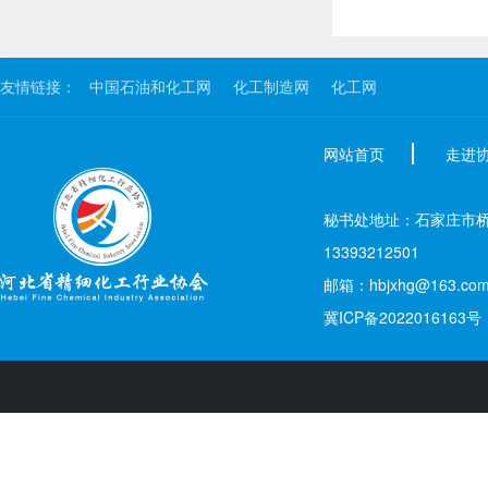
友情链接：
中国石油和化工网
化工制造网
化工网
网站首页
走进
秘书处地址：石家庄市桥西区新
13393212501
邮箱：hbjxhg@163.co
冀ICP备2022016163号